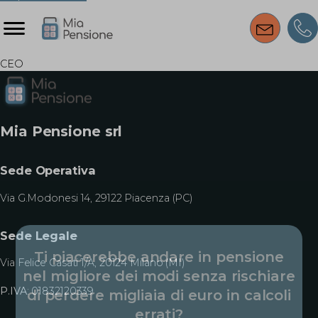
CEO
Mia Pensione srl
Sede Operativa
Via G.Modonesi 14, 29122 Piacenza (PC)
Sede Legale
Ti piacerebbe andare in pensione
Via Felice Casati 1/A, 20124 Milano (MI)
nel migliore dei modi senza rischiare
P.IVA
: 01832120339
di perdere migliaia di euro in calcoli
errati?