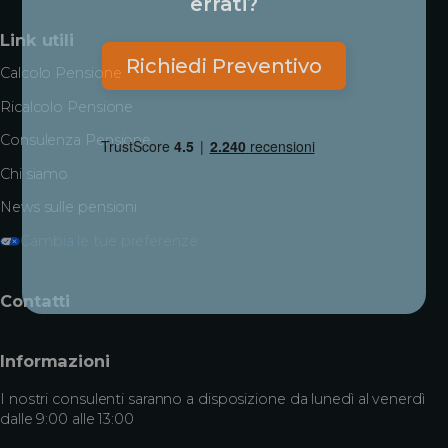
errati?
Link utili
Richiedi Preventivo
Calcolo Pensione
Ricalcolo Pensione
Consulenza Pensione
Chi siamo
News sulle pensioni
Cambia le tue preferenze
Contatti
Informazioni
I nostri consulenti saranno a disposizione da lunedì al venerdì
dalle 9:00 alle 13:00