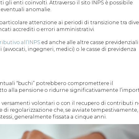
 gli enti coinvolti. Attraverso il sito INPS è possibile
e eventuali anomalie.
rticolare attenzione ai periodi di transizione tra dive
cati accrediti o errori amministrativi.
ibutivo all’INPS
ed anche alle altre casse previdenziali 
i (avvocati, ingegneri, medici) o le casse di previdenza
entuali “buchi” potrebbero compromettere il
tto alla pensione o ridurne significativamente l’impor
n versamenti volontari o con il recupero di contributi 
ure di regolarizzazione che, se avviate tempestivamente,
stessi, generalmente fissata a cinque anni.