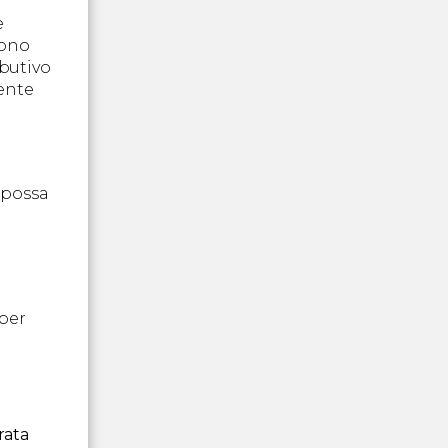
e
dono
ibutivo
mente
 possa
per
rata