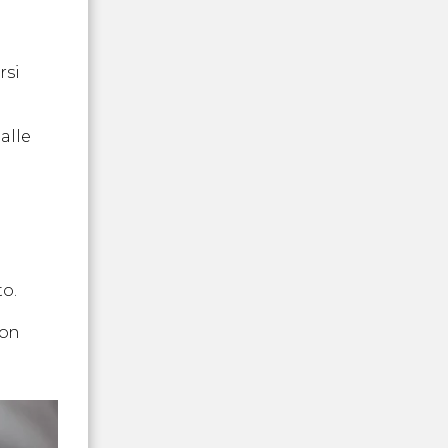
rsi
alle
to.
non