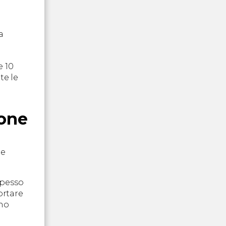
a
e 10
te le
ione
le
spesso
ortare
ano