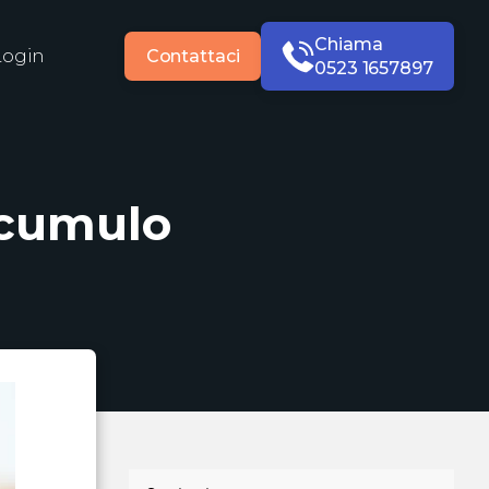
Chiama
Login
Contattaci
0523 1657897
 cumulo