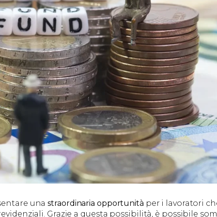
esentare una
straordinaria opportunità
per i lavoratori ch
evidenziali. Grazie a questa possibilità, è possibile so