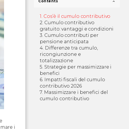
Contents
Cos’è il cumulo contributivo
Cumulo contributivo
gratuito: vantaggi e condizioni
Cumulo contributi per
pensione anticipata
Differenze tra cumulo,
ricongiunzione e
totalizzazione
Strategie per massimizzare i
benefici
Impatti fiscali del cumulo
Verifica della posizione
contributivo 2026
contributiva
Massimizzare i benefici del
Ottimizzazione del calcolo
cumulo contributivo
cumulo pensione
Monitoraggio delle
normative
Consulenza specialistica
e
mmare i