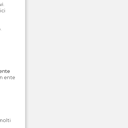
i.
ici
.
ente
un ente
a
molti