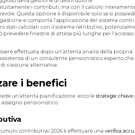
ggioso della gestione di destinazione.
uitamente i contributi, ma con il calcolo interament
revole. Questa opzione è disponibile solo se si possie
 gestione e comporta l’applicazione del sistema contr
 stati calcolati con il sistema retributivo, potenzial
uò prevedere finestre di attesa più lunghe per l’accesso
ssere effettuata dopo un’attenta analisi della propria
’assistenza di un consulente pensionistico esperto che
i ciascuna alternativa.
are i benefici
hiede un’attenta pianificazione: ecco le
strategie chiave
o assegno pensionistico.
butiva
 cumulo contributivo 2026 è effettuare una
verifica accu