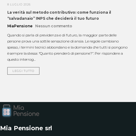
8 LUGLIO 2026
La verità sul metodo contributivo: come funziona il
“salvadanaio” INPS che deciderà il tuo futuro
MiaPensione
Nessun commento
Quando si parla di previdenza e di futuro, la maggior parte delle
persone prova una sottile sensazione di ansia. Le regole cambiano
spesso, i termini tecnici abbondano e la domanda che tutti si pongono
è sempre la stessa: “Quanto prenderò di pensione?”. Per rispondere a
questo interrog...
LEGGI TUTTO
Mia Pensione srl