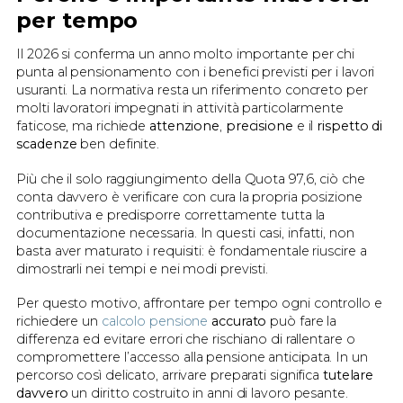
per tempo
Il 2026 si conferma un anno molto importante per chi
punta al pensionamento con i benefici previsti per i lavori
usuranti. La normativa resta un riferimento concreto per
molti lavoratori impegnati in attività particolarmente
faticose, ma richiede
attenzione
,
precisione
e il
rispetto di
scadenze
ben definite.
Più che il solo raggiungimento della Quota 97,6, ciò che
conta davvero è verificare con cura la propria posizione
contributiva e predisporre correttamente tutta la
documentazione necessaria. In questi casi, infatti, non
basta aver maturato i requisiti: è fondamentale riuscire a
dimostrarli nei tempi e nei modi previsti.
Per questo motivo, affrontare per tempo ogni controllo e
richiedere un
calcolo pensione
accurato
può fare la
differenza ed evitare errori che rischiano di rallentare o
compromettere l’accesso alla pensione anticipata. In un
percorso così delicato, arrivare preparati significa
tutelare
davvero
un diritto costruito in anni di lavoro pesante.