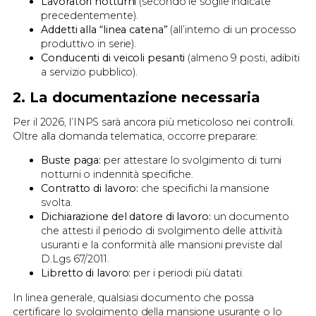
Lavoratori notturni
(secondo le soglie indicate
precedentemente).
Addetti alla “linea catena”
(all’interno di un processo
produttivo in serie).
Conducenti di veicoli pesanti
(almeno 9 posti, adibiti
a servizio pubblico).
2. La documentazione necessaria
Per il 2026, l’INPS sarà ancora più meticoloso nei controlli.
Oltre alla domanda telematica, occorre preparare:
Buste paga:
per attestare lo svolgimento di turni
notturni o indennità specifiche.
Contratto di lavoro:
che specifichi la mansione
svolta.
Dichiarazione del datore di lavoro:
un documento
che attesti il periodo di svolgimento delle attività
usuranti e la conformità alle mansioni previste dal
D.Lgs 67/2011.
Libretto di lavoro:
per i periodi più datati.
In linea generale, qualsiasi documento che possa
certificare lo svolgimento della mansione usurante o lo