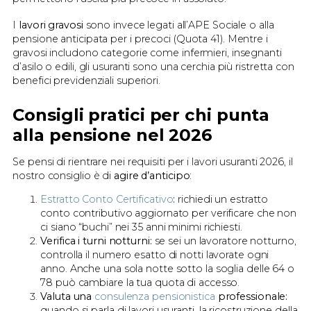
I
lavori gravosi
sono invece legati all’APE Sociale o alla
pensione anticipata per i precoci (Quota 41). Mentre i
gravosi includono categorie come infermieri, insegnanti
d’asilo o edili, gli usuranti sono una cerchia più ristretta con
benefici previdenziali superiori.
Consigli pratici per chi punta
alla pensione nel 2026
Se pensi di rientrare nei requisiti per i lavori usuranti 2026, il
nostro consiglio è di
agire d’anticipo
:
Estratto Conto Certificativo
:
richiedi un estratto
conto contributivo aggiornato per verificare che non
ci siano “buchi” nei 35 anni minimi richiesti.
Verifica i turni notturni:
se sei un lavoratore notturno,
controlla il numero esatto di notti lavorate ogni
anno. Anche una sola notte sotto la soglia delle 64 o
78 può cambiare la tua quota di accesso.
Valuta una
consulenza pensionistica
professionale:
quando si parla di lavori usuranti, la ricostruzione della