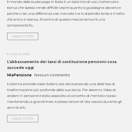
Il mondo delle buste paga in Italia è un labirinto di voci, trattenute e
bonus che spesso rende difficile capire quanto si guadagna davvero e
perché ci sia una differenza così marcata tra lo stipendio lordo e il netto
che entra in banca. Al centro di questo meccanismo c’è una
componente fo...
LEGGI TUTTO
8 LUGLIO 2026
L’abbassamento dei tassi di sostituzione pensioni: cosa
succede oggi
MiaPensione
Nessun commento
Il sistema previdenziale italiano sta attraversando una delle fasi di
trasformazione più profonde della sua storia. Per decenni, l’idea di
andare in pensione è stata associata al concetto di meritato riposo
mantenendo, a grandi linee, lo stesso tenore di vita vissuto durante gli
anni di atti...
LEGGI TUTTO