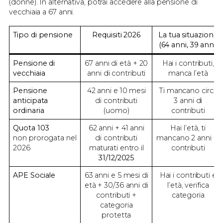
(donne). In alternativa, potrai accedere alla pensione di
vecchiaia a 67 anni.
Tipo di pensione
Requisiti 2026
La tua situazione
(64 anni, 39 anni)
Pensione di
67 anni di età + 20
Hai i contributi,
vecchiaia
anni di contributi
manca l’età
Pensione
42 anni e 10 mesi
Ti mancano circa
anticipata
di contributi
3 anni di
ordinaria
(uomo)
contributi
Quota 103
62 anni + 41 anni
Hai l’età, ti
non prorogata nel
di contributi
mancano 2 anni di
2026
maturati entro il
contributi
31/12/2025
APE Sociale
63 anni e 5 mesi di
Hai i contributi e
età + 30/36 anni di
l’età, verifica
contributi +
categoria
categoria
protetta