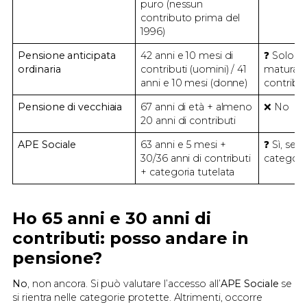
puro (nessun
contributo prima del
1996)
Pensione anticipata
42 anni e 10 mesi di
❓ Solo se
ordinaria
contributi (uomini) / 41
maturato 
anni e 10 mesi (donne)
contribu
Pensione di vecchiaia
67 anni di età + almeno
❌ No
20 anni di contributi
APE Sociale
63 anni e 5 mesi +
❓ Sì, se r
30/36 anni di contributi
categori
+ categoria tutelata
Ho 65 anni e 30 anni di
contributi: posso andare in
pensione?
No
, non ancora. Si può valutare l’accesso all’
APE Sociale
se
si rientra nelle categorie protette. Altrimenti, occorre