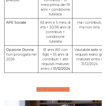
mesi prima dei 19
anni + condizione
tutelata
APE Sociale
63 anni e 5 mesi di
Hai i contributi,
età + 30/36 anni di
ma non l’età
contributi +
condizione
tutelata
Opzione Donna
61 anni (60 con
Valutabile
solo
se i
non prorogata nel
figli) + 35 anni di
requisiti erano già
2026
contributi + altri
maturati entro il
requisiti maturati
31/12/2024
entro il
31/12/2024
Richiedi una consulenza