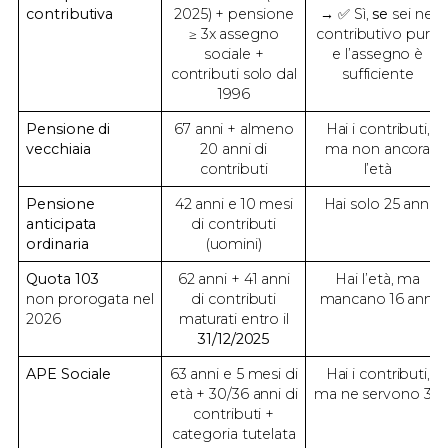
contributiva
2025) + pensione
→ ✅ Sì,
se
sei nel
≥ 3x assegno
contributivo puro
sociale +
e l’assegno è
contributi solo dal
sufficiente
1996
Pensione di
67 anni + almeno
Hai i contributi,
vecchiaia
20 anni di
ma non ancora
contributi
l’età
Pensione
42 anni e 10 mesi
Hai solo 25 anni
anticipata
di contributi
ordinaria
(uomini)
Quota 103
62 anni + 41 anni
Hai l’età, ma
non prorogata nel
di contributi
mancano 16 anni
2026
maturati entro il
31/12/2025
APE Sociale
63 anni e 5 mesi di
Hai i contributi,
età + 30/36 anni di
ma ne servono 30
contributi +
categoria tutelata