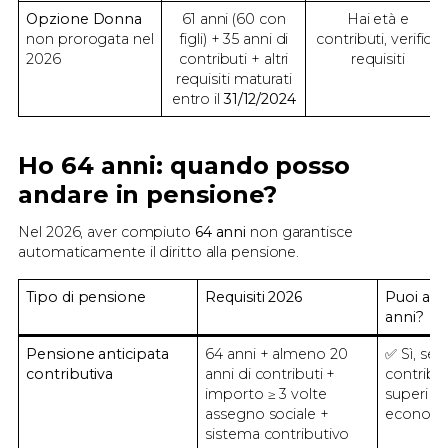
Opzione Donna
61 anni (60 con
Hai età e
non prorogata nel
figli) + 35 anni di
contributi, verifica
2026
contributi + altri
requisiti
requisiti maturati
entro il
31/12/2024
Ho 64 anni: quando posso
andare in pensione?
Nel 2026, aver compiuto
64 anni
non garantisce
automaticamente il diritto alla pensione.
Tipo di pensione
Requisiti 2026
Puoi acc
anni?
Pensione anticipata
64 anni + almeno 20
✅ Sì, se r
contributiva
anni di contributi +
contribu
importo ≥ 3 volte
superi la
assegno sociale +
economi
sistema contributivo