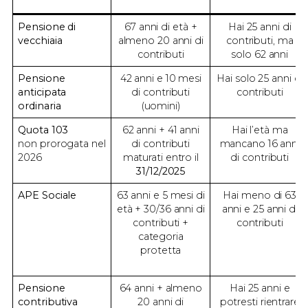
Pensione di
67 anni di età +
Hai 25 anni di
vecchiaia
almeno 20 anni di
contributi, ma
contributi
solo 62 anni
Pensione
42 anni e 10 mesi
Hai solo 25 anni di
anticipata
di contributi
contributi
ordinaria
(uomini)
Quota 103
62 anni + 41 anni
Hai l’età ma
non prorogata nel
di contributi
mancano 16 anni
2026
maturati entro il
di contributi
31/12/2025
APE Sociale
63 anni e 5 mesi di
Hai meno di 63
età + 30/36 anni di
anni e 25 anni di
contributi +
contributi
categoria
protetta
Pensione
64 anni + almeno
Hai 25 anni e
contributiva
20 anni di
potresti rientrare