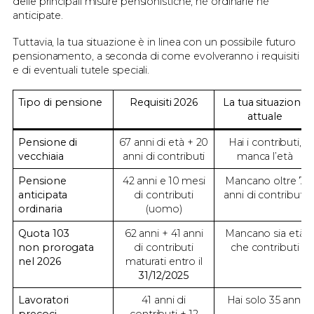
delle principali misure pensionistiche, né ordinarie né
anticipate.
Tuttavia, la tua situazione è in linea con un possibile futuro
pensionamento, a seconda di come evolveranno i requisiti
e di eventuali tutele speciali.
Tipo di pensione
Requisiti 2026
La tua situazione
attuale
Pensione di
67 anni di età + 20
Hai i contributi,
vecchiaia
anni di contributi
manca l’età
Pensione
42 anni e 10 mesi
Mancano oltre 7
anticipata
di contributi
anni di contributi
ordinaria
(uomo)
Quota 103
62 anni + 41 anni
Mancano sia età
non prorogata
di contributi
che contributi
nel 2026
maturati entro il
31/12/2025
Lavoratori
41 anni di
Hai solo 35 anni
precoci
contributi + 12