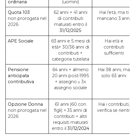
ordinaria
(uomini)
Quota 103
62 anni + 41 anni
Hai l’età, ma ti
non prorogata nel
di contributi
mancano 3 anni
2026
maturati entro il
31/12/2025
APE Sociale
63 anni e 5 mesi di
Hai età e
età+ 30/36 anni di
contributi
contributi +
sufficienti
categoria tutelata
Pensione
64 anni + almeno
Hai 38 anni, ma
anticipata
20 anni post-1995
solo 63 anni
contributiva
+ assegno ≥ 3x
assegno sociale
Opzione Donna
61 anni (60 con
Hai i contributi,
non prorogata nel
figli) + 35 anni di
verifica se rientri
2026
contributi + altri
requisiti maturati
entro il
31/12/2024