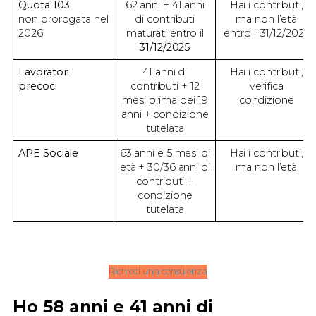
Quota 103
62 anni + 41 anni
Hai i contributi,
non prorogata nel
di contributi
ma non l’età
2026
maturati entro il
entro il 31/12/2025
31/12/2025
Lavoratori
41 anni di
Hai i contributi,
precoci
contributi + 12
verifica
mesi prima dei 19
condizione
anni + condizione
tutelata
APE Sociale
63 anni e 5 mesi di
Hai i contributi,
età + 30/36 anni di
ma non l’età
contributi +
condizione
tutelata
Richiedi una consulenza
Ho 58 anni e 41 anni di