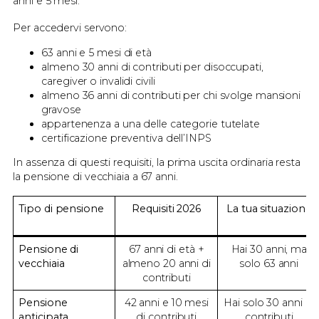
anni e 5 mesi.
Per accedervi servono:
63 anni e 5 mesi di età
almeno 30 anni di contributi per disoccupati,
caregiver o invalidi civili
almeno 36 anni di contributi per chi svolge mansioni
gravose
appartenenza a una delle categorie tutelate
certificazione preventiva dell’INPS
In assenza di questi requisiti, la prima uscita ordinaria resta
la pensione di vecchiaia a 67 anni.
Tipo di pensione
Requisiti 2026
La tua situazione
Pensione di
67 anni di età +
Hai 30 anni, ma
vecchiaia
almeno 20 anni di
solo 63 anni
contributi
Pensione
42 anni e 10 mesi
Hai solo 30 anni di
anticipata
di contributi
contributi