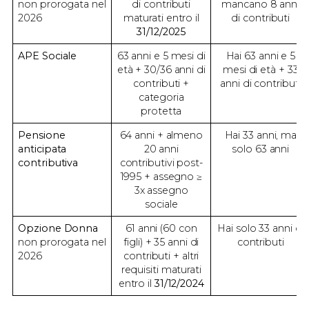
non prorogata nel
di contributi
mancano 8 anni
2026
maturati entro il
di contributi
31/12/2025
APE Sociale
63 anni e 5 mesi di
Hai 63 anni e 5
età + 30/36 anni di
mesi di età + 33
contributi +
anni di contributi
categoria
protetta
Pensione
64 anni + almeno
Hai 33 anni, ma
anticipata
20 anni
solo 63 anni
contributiva
contributivi post-
1995 + assegno ≥
3x assegno
sociale
Opzione Donna
61 anni (60 con
Hai solo 33 anni di
non prorogata nel
figli) + 35 anni di
contributi
2026
contributi + altri
requisiti maturati
entro il
31/12/2024