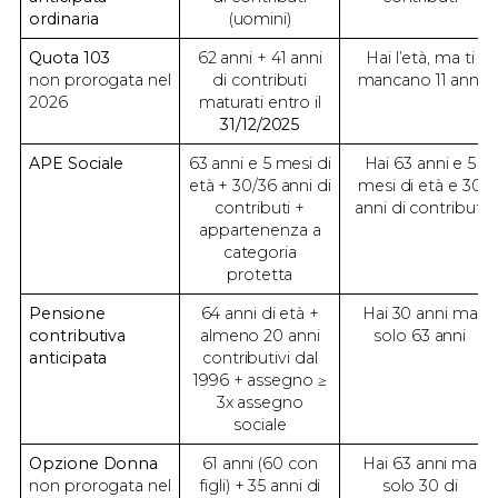
ordinaria
(uomini)
Quota 103
62 anni + 41 anni
Hai l’età, ma ti
non prorogata nel
di contributi
mancano 11 anni
2026
maturati entro il
31/12/2025
APE Sociale
63 anni e 5 mesi di
Hai 63 anni e 5
età + 30/36 anni di
mesi di età e 30
contributi +
anni di contributi
appartenenza a
categoria
protetta
Pensione
64 anni di età +
Hai 30 anni ma
contributiva
almeno 20 anni
solo 63 anni
anticipata
contributivi dal
1996 + assegno ≥
3x assegno
sociale
Opzione Donna
61 anni (60 con
Hai 63 anni ma
non prorogata nel
figli) + 35 anni di
solo 30 di