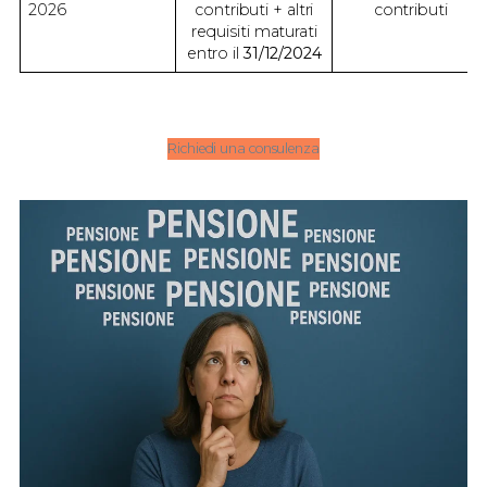
2026
contributi + altri
contributi
requisiti maturati
entro il
31/12/2024
Richiedi una consulenza