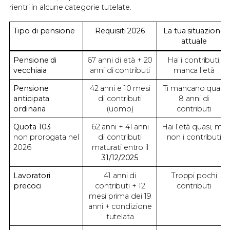
rientri in alcune categorie tutelate.
Tipo di pensione
Requisiti 2026
La tua situazione
attuale
Pensione di
67 anni di età + 20
Hai i contributi,
vecchiaia
anni di contributi
manca l’età
Pensione
42 anni e 10 mesi
Ti mancano quasi
anticipata
di contributi
8 anni di
ordinaria
(uomo)
contributi
Quota 103
62 anni + 41 anni
Hai l’età quasi, ma
non prorogata nel
di contributi
non i contributi
2026
maturati entro il
31/12/2025
Lavoratori
41 anni di
Troppi pochi
precoci
contributi + 12
contributi
mesi prima dei 19
anni + condizione
tutelata