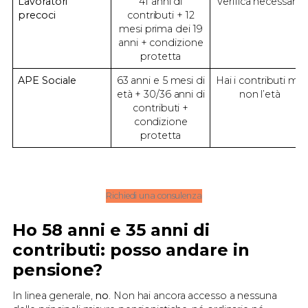
Lavoratori
41 anni di
Verifica necessaria
precoci
contributi + 12
mesi prima dei 19
anni + condizione
protetta
APE Sociale
63 anni e 5 mesi di
Hai i contributi ma
età + 30/36 anni di
non l’età
contributi +
condizione
protetta
Richiedi una consulenza
Ho 58 anni e 35 anni di
contributi: posso andare in
pensione?
In linea generale,
no
. Non hai ancora accesso a nessuna