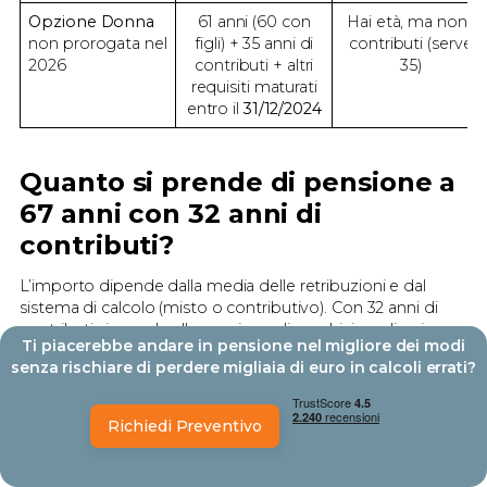
Opzione Donna
61 anni (60 con
Hai età, ma non i
non prorogata nel
figli) + 35 anni di
contributi (serve
2026
contributi + altri
35)
requisiti maturati
entro il
31/12/2024
Quanto si prende di pensione a
67 anni con 32 anni di
contributi?
L’importo dipende dalla media delle retribuzioni e dal
sistema di calcolo (misto o contributivo). Con 32 anni di
contributi si accede alla pensione di vecchiaia ordinaria.
Ti piacerebbe andare in pensione nel migliore dei modi
senza rischiare di perdere migliaia di euro in calcoli errati?
In media, l’importo può variare da 900 a 1.300 euro netti,
ma serve un calcolo pensione personalizzato su base
retributiva.
Richiedi Preventivo
Scenario di
Reddito medio
Montante
carriera
annuo
contributivo