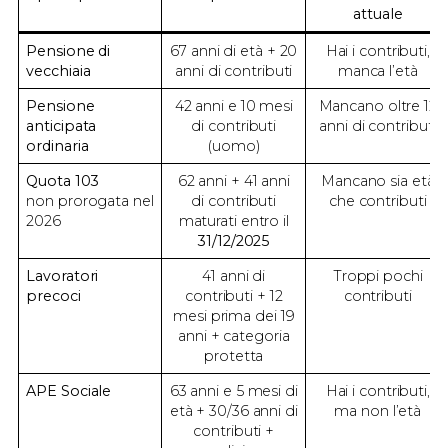
attuale
Pensione di
67 anni di età + 20
Hai i contributi,
vecchiaia
anni di contributi
manca l’età
Pensione
42 anni e 10 mesi
Mancano oltre 12
anticipata
di contributi
anni di contributi
ordinaria
(uomo)
Quota 103
62 anni + 41 anni
Mancano sia età
non prorogata nel
di contributi
che contributi
2026
maturati entro il
31/12/2025
Lavoratori
41 anni di
Troppi pochi
precoci
contributi + 12
contributi
mesi prima dei 19
anni + categoria
protetta
APE Sociale
63 anni e 5 mesi di
Hai i contributi,
età + 30/36 anni di
ma non l’età
contributi +