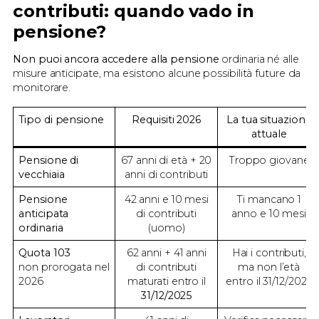
contributi: quando vado in
pensione?
Non puoi ancora accedere alla pensione
ordinaria né alle
misure anticipate, ma esistono alcune possibilità future da
monitorare.
Tipo di pensione
Requisiti 2026
La tua situazione
attuale
Pensione di
67 anni di età + 20
Troppo giovane
vecchiaia
anni di contributi
Pensione
42 anni e 10 mesi
Ti mancano 1
anticipata
di contributi
anno e 10 mesi
ordinaria
(uomo)
Quota 103
62 anni + 41 anni
Hai i contributi,
non prorogata nel
di contributi
ma non l’età
2026
maturati entro il
entro il 31/12/2025
31/12/2025