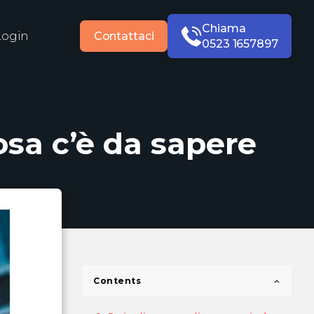
Chiama
Login
Contattaci
0523 1657897
osa c’è da sapere
Contents