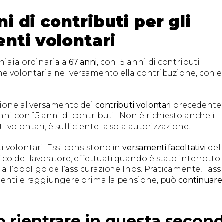
i di contributi per gli
enti volontari
hiaia ordinaria a
67 anni
, con 15 anni di contributi
e volontaria nel versamento ella contribuzione, con e
zione al versamento dei
contributi volontari
precedente 
ni con 15 anni di contributi. Non è richiesto anche il
volontari, è sufficiente la sola autorizzazione.
i volontari. Essi consistono in
versamenti facoltativi
del
o del lavoratore, effettuati quando è stato interrotto
all’obbligo dell’assicurazione Inps. Praticamente, l’ass
amenti e raggiungere prima la pensione, può
continuare
o rientrare in questa secon