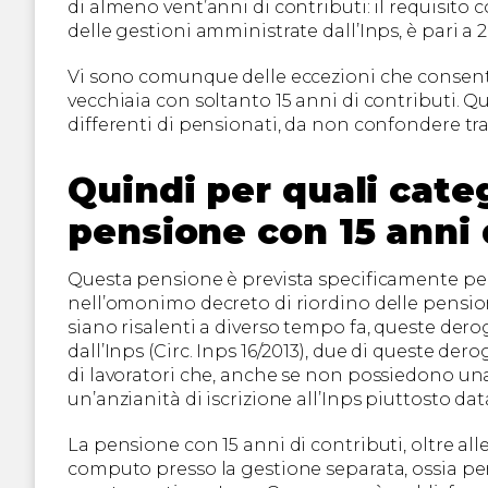
di almeno vent’anni di contributi: il requisito c
delle gestioni amministrate dall’Inps, è pari a
Vi sono comunque delle eccezioni che consento
vecchiaia con soltanto 15 anni di contributi. Q
differenti di pensionati, da non confondere tra
Quindi per quali cate
pensione con 15 anni 
Questa pensione è prevista specificamente per
nell’omonimo decreto di riordino delle pensioni de
siano risalenti a diverso tempo fa, queste der
dall’Inps (Circ. Inps 16/2013), due di queste de
di lavoratori che, anche se non possiedono u
un’anzianità di iscrizione all’Inps piuttosto dat
La pensione con 15 anni di contributi, oltre all
computo presso la gestione separata, ossia per c