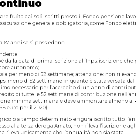
continuo
e fruita dai soli iscritti presso il Fondo pensione lavo
Assicurazione generale obbligatoria, come Fondo elettr
 67 anni se si possiedono:
ndente;
ioè dalla data di prima iscrizione all’Inps, iscrizione che
ratore autonomo;
ossia per meno di 52 settimane; attenzione: non rilevano
Inps, meno di 52 settimane in quanto è stata versata dal
nimo necessario per l’accredito di un anno di contributi
edito di tutte le 52 settimane di contribuzione nell’an
ibuzione minima settimanale deve ammontare almeno al
58 euro per il 2020).
gricolo a tempo determinato e figura iscritto tutto l’a
esso alla terza deroga Amato, non rileva l’iscrizione agl
ma rileva unicamente che l’annualità non sia stata