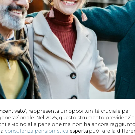
incentivato
“, rappresenta un’opportunità cruciale per i
 generazionale. Nel 2025, questo strumento previdenzial
 chi è vicino alla pensione ma non ha ancora raggiunto
una
consulenza pensionistica
esperta
può fare la differ