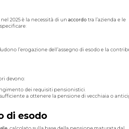
nel 2025 è la necessità di un
accordo
tra l’azienda e le
specificare:
cludono l’erogazione dell’assegno di esodo e la contri
ori devono:
ngimento dei requisiti pensionistici.
ufficiente a ottenere la pensione di vecchiaia o antici
o di esodo
sile
, calcolato sulla base della pensione maturata dal