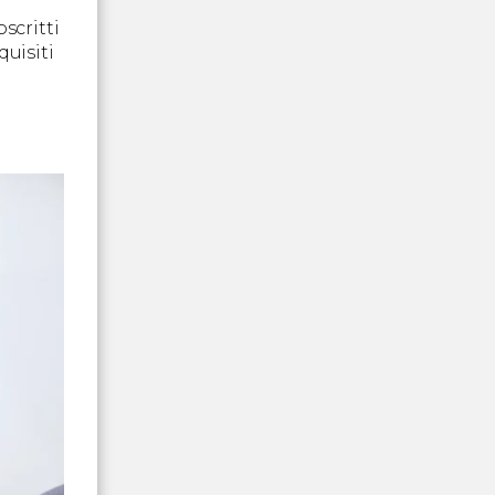
scritti
uisiti