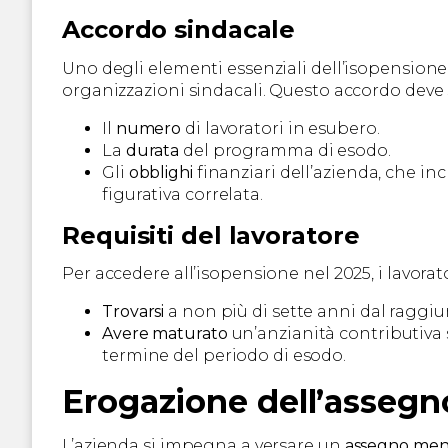
Accordo sindacale
Uno degli elementi essenziali dell’isopensione 
organizzazioni sindacali. Questo accordo deve 
Il
numero
di lavoratori in esubero.
La
durata
del programma di esodo.
Gli
obblighi
finanziari dell’azienda, che in
figurativa correlata.
Requisiti del lavoratore
Per accedere all’isopensione nel 2025, i lavorat
Trovarsi
a non più di sette anni dal raggiu
Avere maturato
un’anzianità contributiva s
termine del periodo di esodo.
Erogazione dell’assegn
L’azienda si impegna a versare un
assegno men