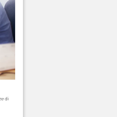
ze
di