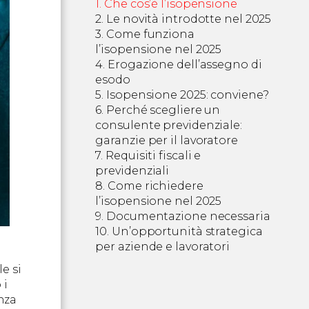
Che cos’è l’isopensione
Le novità introdotte nel 2025
Come funziona
l’isopensione nel 2025
Erogazione dell’assegno di
Accordo sindacale
esodo
Requisiti del lavoratore
Isopensione 2025: conviene?
Perché scegliere un
Per i lavoratori
consulente previdenziale:
Per le aziende
garanzie per il lavoratore
Requisiti fiscali e
previdenziali
Come richiedere
l’isopensione nel 2025
Documentazione necessaria
Passaggi principali
Un’opportunità strategica
per aziende e lavoratori
e si
 i
enza