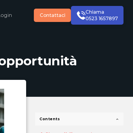
Chiama
Login
Contattaci
0523 1657897
 opportunità
Contents