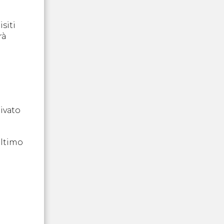
isiti
rà
a
rivato
ultimo