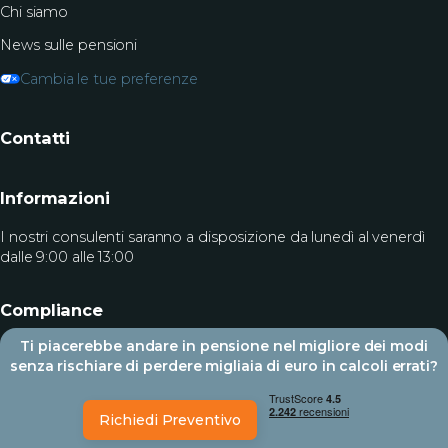
Chi siamo
News sulle pensioni
Cambia le tue preferenze
Contatti
Informazioni
I nostri consulenti saranno a disposizione da lunedì al venerdì
dalle 9:00 alle 13:00
Compliance
Ti piacerebbe andare in pensione nel migliore dei modi
Modello Organizzativo
senza rischiare di perdere migliaia di euro in calcoli errati?
Codice Etico
Richiedi Preventivo
Cookie
-
Copyright 2026 All rights reserved. Design by