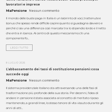
lavoratori e imprese
MiaPensione
Nessun commento
Il mondo delle buste paga in Italia è un labirinto di voci, trattenute e
bonus che spesso rende difficile capire quanto si guadagna davvero e
perché ci sia una differenza così marcata tra lo stipendio lordo e il netto
che entra in banca. Al centro di questo meccanismo c’è una
componente fo...
LEGGI TUTTO
8 LUGLIO 2026
L’abbassamento dei tassi di sostituzione pensioni: cosa
succede oggi
MiaPensione
Nessun commento
Il sistema previdenziale italiano sta attraversando una delle fasi di
trasformazione più profonde della sua storia. Per decenni, l’idea di
andare in pensione è stata associata al concetto di meritato riposo
mantenendo, a grandi linee, lo stesso tenore di vita vissuto durante gli
anni di atti...