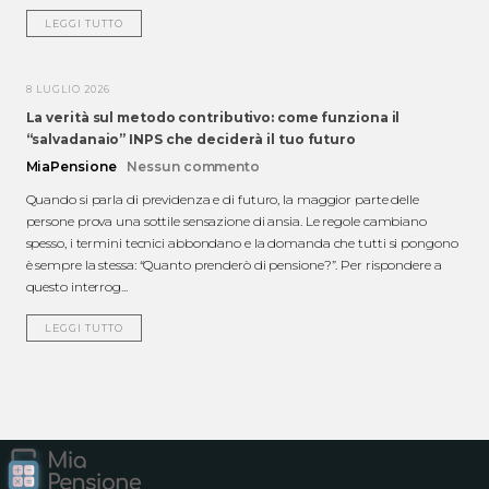
LEGGI TUTTO
8 LUGLIO 2026
La verità sul metodo contributivo: come funziona il
“salvadanaio” INPS che deciderà il tuo futuro
MiaPensione
Nessun commento
Quando si parla di previdenza e di futuro, la maggior parte delle
persone prova una sottile sensazione di ansia. Le regole cambiano
spesso, i termini tecnici abbondano e la domanda che tutti si pongono
è sempre la stessa: “Quanto prenderò di pensione?”. Per rispondere a
questo interrog...
LEGGI TUTTO