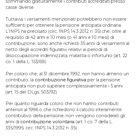
sommando gratuitamente i contributi accreditati presso
casse diverse.
Tuttavia, i versamenti menzionati potrebbero non essere
sufficienti per ottenere la pensione anticipata ordinaria.
L’INPS ha precisato (circ. INPS 14.3.2012 n. 35) che, oltre al
requisito di 42 anni e 10 mesi (o 41 anni e 10 mesi) di
contribuzione, sono anche richiesti 35 anni di versamenti al
netto degli accrediti figurativi relativi ai periodi di
disoccupazione indennizzata, malattia o infortunio (art. 22
co. 1 della L. 153/69).
Per coloro che, al 31 dicembre 1992, non hanno almeno un
contributo, la
contribuzione figurativa
per la pensione
anticipata non può superare complessivamente i 5 anni
(art. 15 del DLgs. 503/92).
Per quanto riguarda coloro che non hanno contributi
anteriori al 1996 o che richiedono il calcolo interamente
contributivo della pensione, non vengono considerati gli
anni di
contribuzione volontaria
(art. 1 co. 7 della L.
335/1995; circ. INPS 14.3.2012 n. 35).