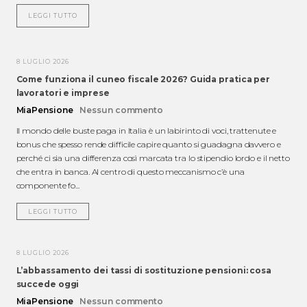
LEGGI TUTTO
8 LUGLIO 2026
Come funziona il cuneo fiscale 2026? Guida pratica per
lavoratori e imprese
MiaPensione
Nessun commento
Il mondo delle buste paga in Italia è un labirinto di voci, trattenute e
bonus che spesso rende difficile capire quanto si guadagna davvero e
perché ci sia una differenza così marcata tra lo stipendio lordo e il netto
che entra in banca. Al centro di questo meccanismo c’è una
componente fo...
LEGGI TUTTO
8 LUGLIO 2026
L’abbassamento dei tassi di sostituzione pensioni: cosa
succede oggi
MiaPensione
Nessun commento