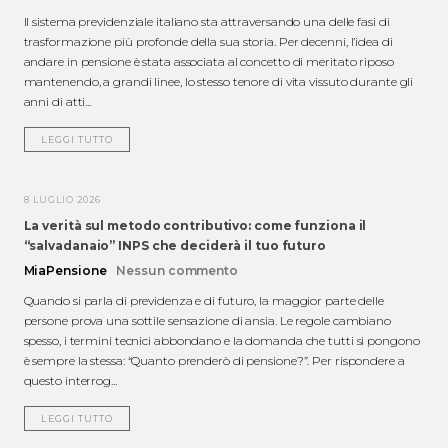
Il sistema previdenziale italiano sta attraversando una delle fasi di
trasformazione più profonde della sua storia. Per decenni, l’idea di
andare in pensione è stata associata al concetto di meritato riposo
mantenendo, a grandi linee, lo stesso tenore di vita vissuto durante gli
anni di atti...
LEGGI TUTTO
8 LUGLIO 2026
La verità sul metodo contributivo: come funziona il
“salvadanaio” INPS che deciderà il tuo futuro
MiaPensione
Nessun commento
Quando si parla di previdenza e di futuro, la maggior parte delle
persone prova una sottile sensazione di ansia. Le regole cambiano
spesso, i termini tecnici abbondano e la domanda che tutti si pongono
è sempre la stessa: “Quanto prenderò di pensione?”. Per rispondere a
questo interrog...
LEGGI TUTTO